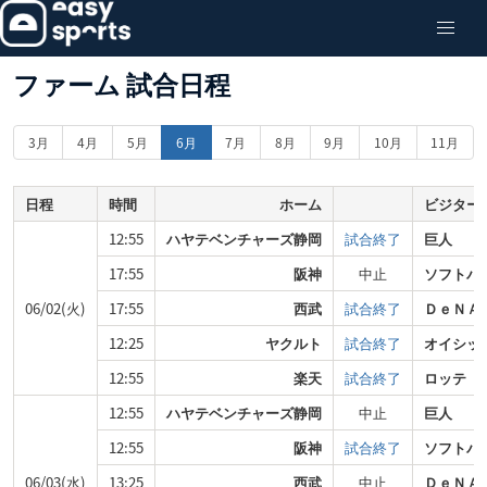
ファーム 試合日程
3月
4月
5月
6月
7月
8月
9月
10月
11月
日程
時間
ホーム
ビジター
12:55
ハヤテベンチャーズ静岡
試合終了
巨人
17:55
阪神
中止
ソフトバ
06/02(火)
17:55
西武
試合終了
ＤｅＮＡ
12:25
ヤクルト
試合終了
オイシッ
12:55
楽天
試合終了
ロッテ
12:55
ハヤテベンチャーズ静岡
中止
巨人
12:55
阪神
試合終了
ソフトバ
06/03(水)
13:25
西武
中止
ＤｅＮＡ