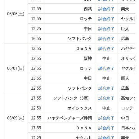
12:55
西武
試合終了
楽天
06/06(土)
12:55
ロッテ
試合終了
ヤクルト
12:25
中日
試合終了
巨人
16:55
ソフトバンク
試合終了
広島
13:55
ＤｅＮＡ
試合終了
ハヤテベ
12:55
阪神
中止
オリック
06/07(日)
12:55
ロッテ
試合終了
ヤクルト
13:55
中日
中止
巨人
12:55
ソフトバンク
試合終了
広島
17:55
ソフトバンク（3軍）
試合終了
高知ファ
12:50
オイシックス
中止
ロッテ
06/09(火)
12:55
ハヤテベンチャーズ静岡
試合終了
中日
17:55
ＤｅＮＡ
試合終了
日本ハム
12:25
ヤクルト
試合終了
楽天