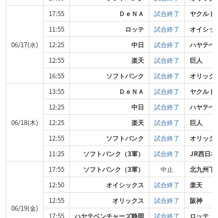
17:55
ＤｅＮＡ
試合終了
ヤクルト
11:55
ロッテ
試合終了
オイシッ
06/17(水)
12:25
中日
試合終了
ハヤテベ
12:55
楽天
試合終了
巨人
16:55
ソフトバンク
試合終了
オリック
13:55
ＤｅＮＡ
試合終了
ヤクルト
12:25
中日
試合終了
ハヤテベ
06/18(木)
12:25
楽天
試合終了
巨人
12:55
ソフトバンク
試合終了
オリック
11:25
ソフトバンク（3軍）
試合終了
JR西日
17:55
ソフトバンク（3軍）
中止
北九州下
12:50
オイシックス
試合終了
楽天
12:55
オリックス
試合終了
阪神
06/19(金)
17:55
ハヤテベンチャーズ静岡
試合終了
ロッテ