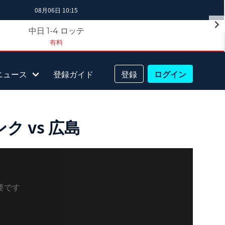
08月06日 10:15
中日
ロッテ
1-4
有料
ニュース
登録ガイド
登録
ログイン
 vs 広島
要です