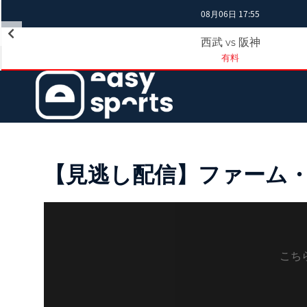
08月06日 17:55
西武
阪神
vs
有料
【見逃し配信】ファーム・リ
こち