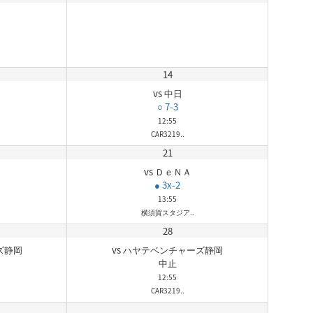
14
vs 中日
○ 7-3
12:55
CAR3219..
21
vs ＤｅＮＡ
● 3x-2
13:55
横須賀スタジア..
28
ズ静岡
vs ハヤテベンチャーズ静岡
中止
12:55
CAR3219..