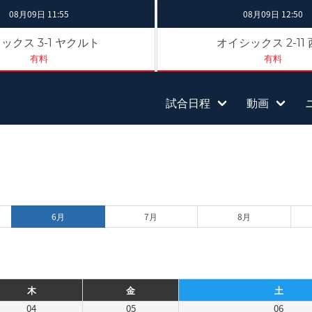
08月09日 11:55
08月09日 12:50
リックス
ヤクルト
オイシックス
3-1
2-11
有料
有料
試合日程
動画
6月
7月
8月
木
金
土
04
05
06