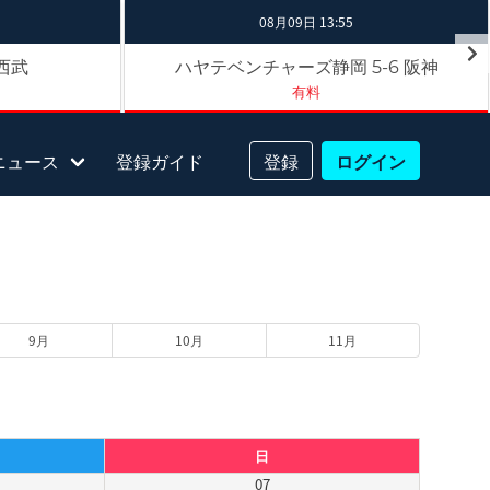
08月09日 13:55
西武
ハヤテベンチャーズ静岡
阪神
5-6
有料
ニュース
登録ガイド
登録
ログイン
9月
10月
11月
日
07