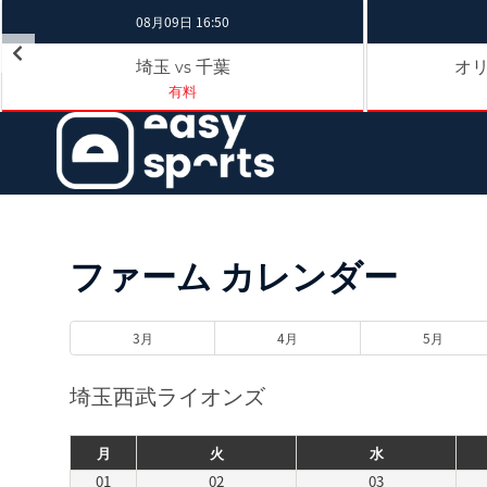
08月09日 16:50
埼玉
千葉
オ
vs
有料
ファーム カレンダー
3月
4月
5月
埼玉西武ライオンズ
月
火
水
01
02
03