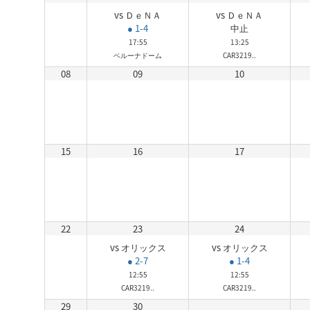
vs ＤｅＮＡ
vs ＤｅＮＡ
● 1-4
中止
17:55
13:25
ベルーナドーム
CAR3219..
08
09
10
15
16
17
22
23
24
vs オリックス
vs オリックス
● 2-7
● 1-4
12:55
12:55
CAR3219..
CAR3219..
29
30