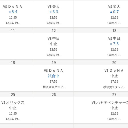
vs ＤｅＮＡ
vs 楽天
vs 楽天
○ 8-4
○ 6-3
● 0-7
12:55
12:55
12:55
CAR3219..
CAR3219..
CAR3219..
11
12
13
vs 中日
vs 中日
中止
○ 7-3
12:55
12:55
CAR3219..
CAR3219..
18
19
20
vs ＤｅＮＡ
vs ＤｅＮＡ
試合中
中止
17:55
17:55
横須賀スタジア..
横須賀スタジア..
25
26
27
vs オリックス
vs ハヤテベンチャー
中止
中止
12:55
12:55
CAR3219..
CAR3219..