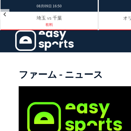
08月09日 16:50
埼玉
千葉
オ
vs
有料
ファーム - ニュース