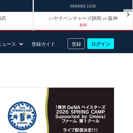
08月09日 13:55
西武
ハヤテベンチャーズ静岡
阪神
vs
有料
ニュース
登録ガイド
登録
ログイン