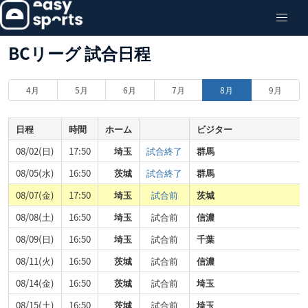
BCリーグ 試合日程
4月
5月
6月
7月
8月
9月
日程
時間
ホーム
ビジター
08/02(日)
17:50
埼玉
試合終了
群馬
08/05(水)
16:50
茨城
試合終了
群馬
08/07(金)
17:50
埼玉
試合前
茨城
08/08(土)
16:50
埼玉
試合前
信濃
08/09(日)
16:50
埼玉
試合前
千葉
08/11(火)
16:50
茨城
試合前
信濃
08/14(金)
16:50
茨城
試合前
埼玉
08/15(土)
16:50
茨城
試合前
埼玉