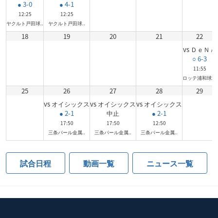
● 3-0
● 4-1
12:25
12:25
ヤクルト戸田球..
ヤクルト戸田球..
18
19
20
21
22
vs ＤｅＮＡ
○ 6-3
11:55
ロッテ浦和球場
25
26
27
28
29
vs オイシックス
vs オイシックス
vs オイシックス
● 2-1
中止
● 2-1
17:50
17:50
12:50
三条パール金属..
三条パール金属..
三条パール金属..
試合日程
動画一覧
ニュース一覧