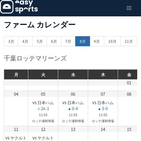
ファーム カレンダー
3月
4月
5月
6月
7月
8月
9月
10月
11月
千葉ロッテマリーンズ
月
火
水
木
金
01
04
05
06
07
08
vs 日本ハム
vs 日本ハム
vs 日本ハム
○ 2x-1
● 0-4
● 3-9
11:55
11:55
11:55
ロッテ浦和球場
ロッテ浦和球場
ロッテ浦和球場
11
12
13
14
15
vs ヤクルト
vs ヤクルト