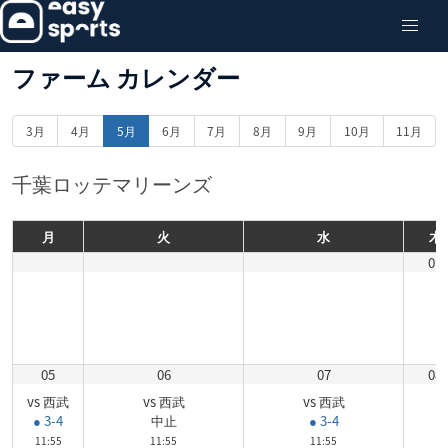
ファーム カレンダー
3月
4月
5月
6月
7月
8月
9月
10月
11月
千葉ロッテマリーンズ
月
火
水
木
01
05
06
07
08
vs 西武
vs 西武
vs 西武
● 3-4
中止
● 3-4
11:55
11:55
11:55