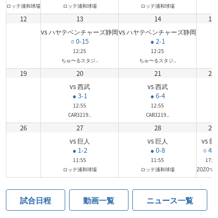
ロッテ浦和球場
ロッテ浦和球場
ロッテ浦和球場
12
13
14
15
vs ハヤテベンチャーズ静岡
vs ハヤテベンチャーズ静岡
○ 0-15
● 2-1
12:25
12:25
ちゅ〜るスタジ..
ちゅ〜るスタジ..
19
20
21
22
vs 西武
vs 西武
● 3-1
● 6-4
12:55
12:55
CAR3219..
CAR3219..
26
27
28
29
vs 巨人
vs 巨人
vs 巨
● 1-2
● 0-8
○ 4x-
11:55
11:55
17:5
ロッテ浦和球場
ロッテ浦和球場
ZOZOマリ
試合日程
動画一覧
ニュース一覧