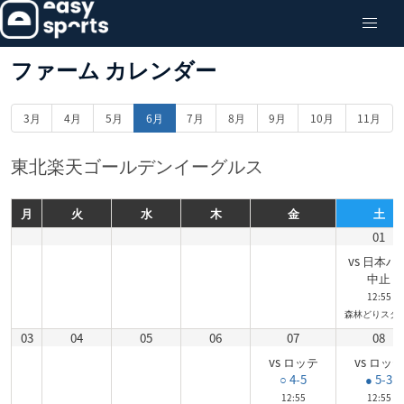
ファーム カレンダー
3月
4月
5月
6月
7月
8月
9月
10月
11月
東北楽天ゴールデンイーグルス
月
火
水
木
金
土
01
vs 日本ハ
中止
12:55
森林どりスタジ
03
04
05
06
07
08
vs ロッテ
vs ロッテ
○ 4-5
● 5-3
12:55
12:55