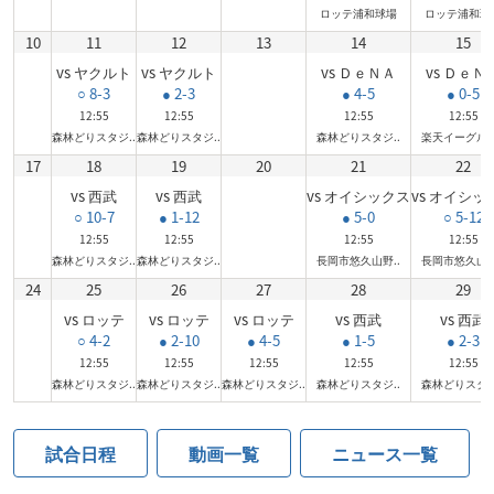
ロッテ浦和球場
ロッテ浦和球
10
11
12
13
14
15
vs ヤクルト
vs ヤクルト
vs ＤｅＮＡ
vs ＤｅＮ
○ 8-3
● 2-3
● 4-5
● 0-5
12:55
12:55
12:55
12:55
森林どりスタジ..
森林どりスタジ..
森林どりスタジ..
楽天イーグルス
17
18
19
20
21
22
vs 西武
vs 西武
vs オイシックス
vs オイシッ
○ 10-7
● 1-12
● 5-0
○ 5-12
12:55
12:55
12:55
12:55
森林どりスタジ..
森林どりスタジ..
長岡市悠久山野..
長岡市悠久山野
24
25
26
27
28
29
vs ロッテ
vs ロッテ
vs ロッテ
vs 西武
vs 西武
○ 4-2
● 2-10
● 4-5
● 1-5
● 2-3
12:55
12:55
12:55
12:55
12:55
森林どりスタジ..
森林どりスタジ..
森林どりスタジ..
森林どりスタジ..
森林どりスタジ
試合日程
動画一覧
ニュース一覧