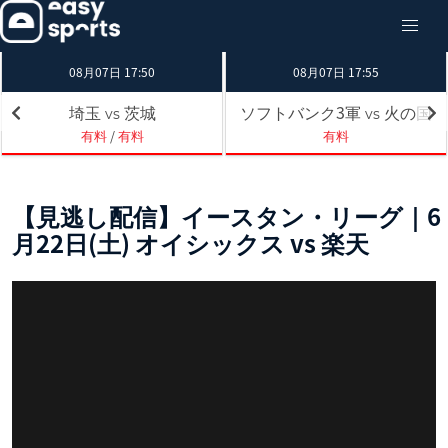
08月07日 17:50
08月07日 17:55
埼玉
茨城
ソフトバンク3軍
火の国
vs
vs
有料
/
有料
有料
【見逃し配信】イースタン・リーグ｜6
月22日(土) オイシックス vs 楽天