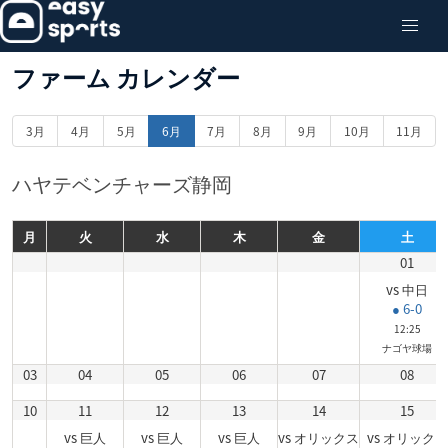
ファーム カレンダー
3月
4月
5月
6月
7月
8月
9月
10月
11月
ハヤテベンチャーズ静岡
月
火
水
木
金
土
01
vs 中日
● 6-0
12:25
ナゴヤ球場
03
04
05
06
07
08
10
11
12
13
14
15
vs 巨人
vs 巨人
vs 巨人
vs オリックス
vs オリックス