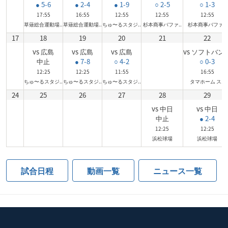
● 5-6
● 2-4
● 1-9
○ 2-5
○ 1-3
17:55
16:55
12:55
12:55
12:55
草薙総合運動場..
草薙総合運動場..
ちゅ〜るスタジ..
杉本商事バファ..
杉本商事バファ..
17
18
19
20
21
22
vs 広島
vs 広島
vs 広島
vs ソフトバン
中止
● 7-8
○ 4-2
○ 0-3
12:25
12:25
11:55
16:55
ちゅ〜るスタジ..
ちゅ〜るスタジ..
ちゅ〜るスタジ..
タマホーム ス..
24
25
26
27
28
29
vs 中日
vs 中日
中止
● 2-4
12:25
12:25
浜松球場
浜松球場
試合日程
動画一覧
ニュース一覧