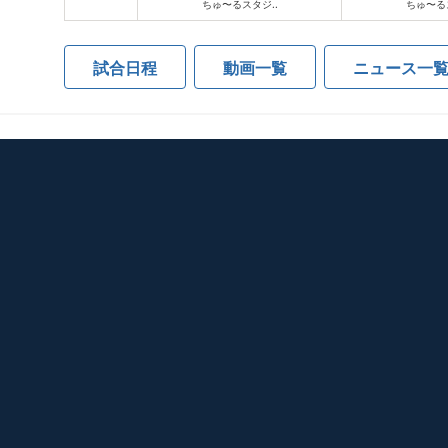
ちゅ〜るスタジ..
ちゅ〜るス
試合日程
動画一覧
ニュース一