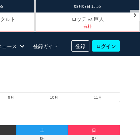
55
08月07日 15:55
ヤクルト
ロッテ
巨人
vs
有料
ニュース
登録ガイド
登録
ログイン
9月
10月
11月
土
日
06
07