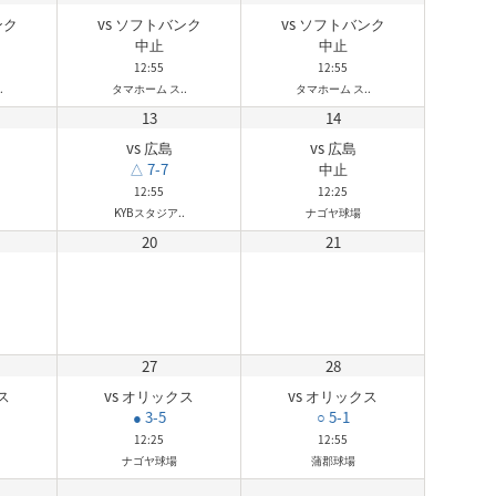
ンク
vs ソフトバンク
vs ソフトバンク
中止
中止
12:55
12:55
.
タマホーム ス..
タマホーム ス..
13
14
vs 広島
vs 広島
△ 7-7
中止
12:55
12:25
KYBスタジア..
ナゴヤ球場
20
21
27
28
ス
vs オリックス
vs オリックス
● 3-5
○ 5-1
12:25
12:55
ナゴヤ球場
蒲郡球場