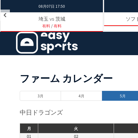
08月07日 17:50
埼玉
茨城
ソフ
vs
有料
/
有料
ファーム カレンダー
3月
4月
5月
中日ドラゴンズ
月
火
01
02