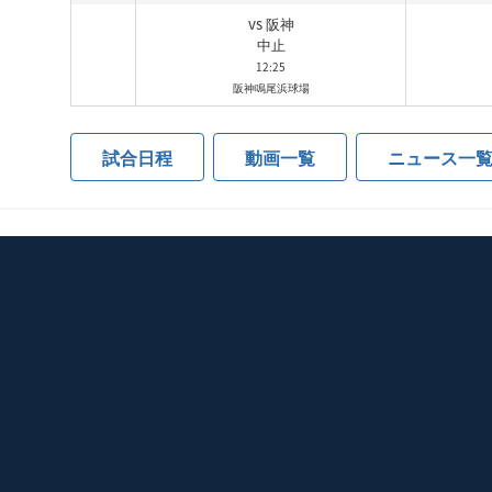
vs 阪神
中止
12:25
阪神鳴尾浜球場
試合日程
動画一覧
ニュース一