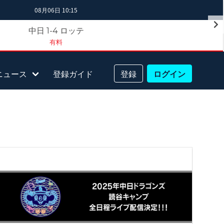
08月06日 10:15
中日
ロッテ
1-4
有料
ニュース
登録ガイド
登録
ログイン