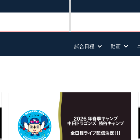
試合日程
動画
ス