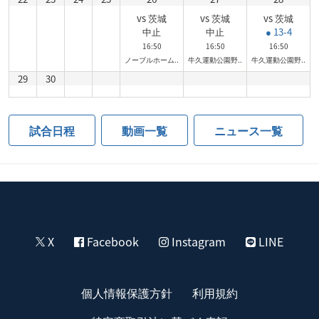
vs 茨城
vs 茨城
vs 茨城
中止
中止
● 13-4
16:50
16:50
16:50
ノーブルホーム..
牛久運動公園野..
牛久運動公園野..
29
30
試合日程
動画一覧
ニュース一覧
X
Facebook
Instagram
LINE
個人情報保護方針
利用規約