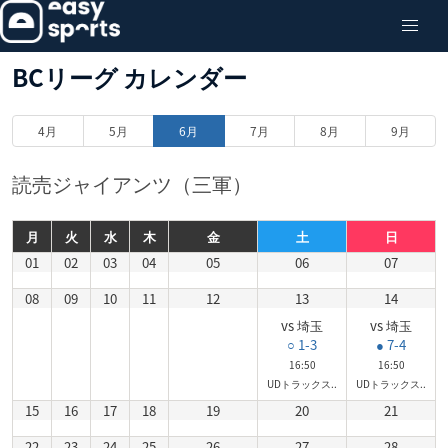
BCリーグ カレンダー
4月
5月
6月
7月
8月
9月
読売ジャイアンツ（三軍）
月
火
水
木
金
土
日
01
02
03
04
05
06
07
08
09
10
11
12
13
14
vs 埼玉
vs 埼玉
○ 1-3
● 7-4
16:50
16:50
UDトラックス..
UDトラックス..
15
16
17
18
19
20
21
22
23
24
25
26
27
28