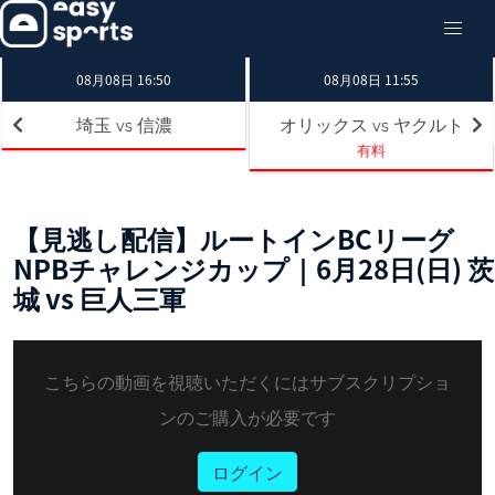
08月08日 16:50
08月08日 11:55
埼玉
信濃
オリックス
ヤクルト
vs
vs
有料
【見逃し配信】ルートインBCリーグ
NPBチャレンジカップ｜6月28日(日) 茨
城 vs 巨人三軍
こちらの動画を視聴いただくにはサブスクリプショ
ンのご購入が必要です
ログイン