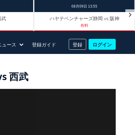
08月09日 13:55
西武
ハヤテベンチャーズ静岡
阪神
vs
有料
ニュース
登録ガイド
登録
ログイン
s 西武