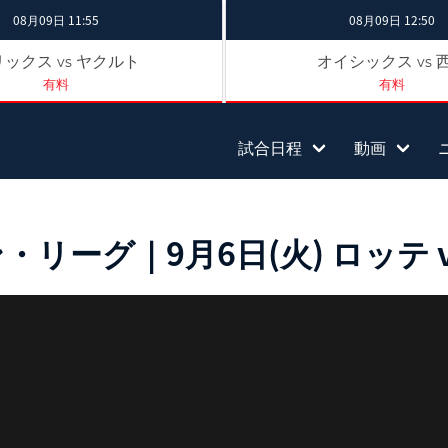
08月09日 11:55
08月09日 12:50
リックス
ヤクルト
オイシックス
vs
vs
有料
有料
試合日程
動画
ーグ｜9月6日(火) ロッテ v