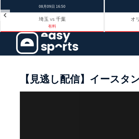
08月09日 16:50
埼玉
千葉
オ
vs
有料
【見逃し配信】イースタン・リ