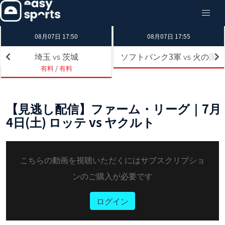
08月07日 17:50
08月07日 17:55
埼玉
茨城
ソフトバンク3軍
火の国
vs
vs
有料
/
有料
【見逃し配信】ファーム・リーグ｜7月
4日(土) ロッテ vs ヤクルト
こちらの動画を視聴いただくにはサブスクリプショ
ンのご購入が必要です
ログイン