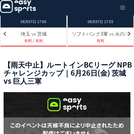
08月07日 17:50
08月07日 17:55
埼玉
茨城
ソフトバンク3軍
火の国
vs
vs
有料
/
有料
有料
【雨天中止】ルートインBCリーグ NPB
チャレンジカップ｜6月26日(金) 茨城
vs 巨人三軍