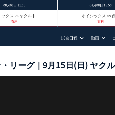
08月08日 11:55
08月08日 15:50
リックス
ヤクルト
オイシックス
vs
vs
有料
有料
試合日程
動画
ーグ｜9月15日(日) ヤクルト