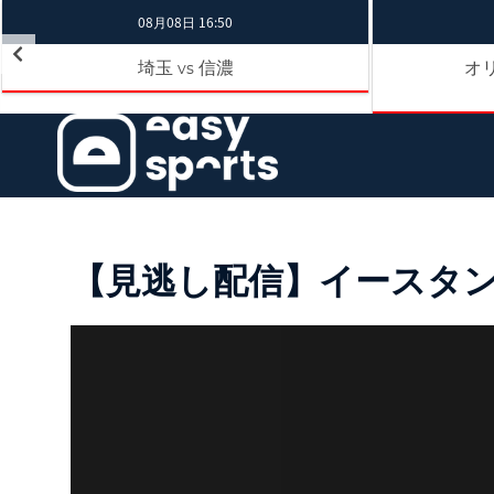
08月08日 16:50
埼玉
信濃
オ
vs
【見逃し配信】イースタン・リ