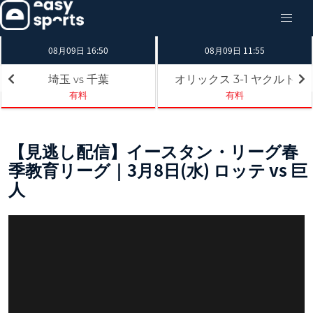
08月09日 16:50
08月09日 11:55
埼玉
千葉
オリックス
ヤクルト
3-1
vs
有料
有料
【見逃し配信】イースタン・リーグ春
季教育リーグ｜3月8日(水) ロッテ vs 巨
人