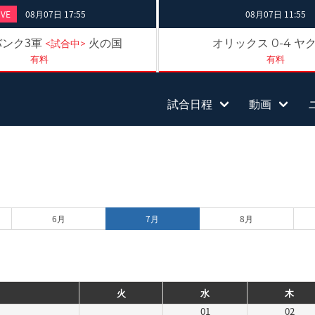
IVE
08月07日 17:55
08月07日 11:55
ンク3軍
火の国
オリックス
ヤ
0-4
<試合中>
有料
有料
試合日程
動画
6月
7月
8月
火
水
木
01
02