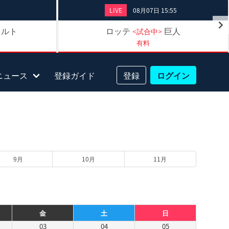
LIVE
08月07日 15:55
クルト
ロッテ
巨人
<試合中>
有料
ニュース
登録ガイド
登録
ログイン
9月
10月
11月
金
土
日
03
04
05