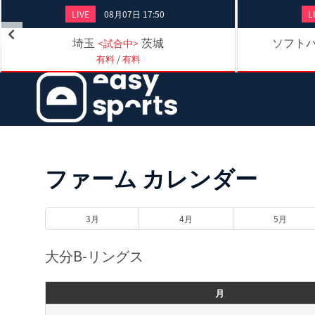
LIVE
08月07日 17:50
L
埼玉
茨城
ソフトバ
<試合中>
有料
/
有料
ファーム カレンダー
3月
4月
5月
大分B-リングス
月