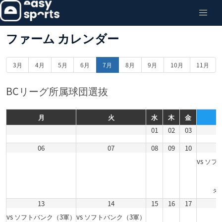
ファーム カレンダー
3月
4月
5月
6月
7月
8月
9月
10月
11月
BCリーグ所属球団選抜
月
火
水
木
金
01
02
03
06
07
08
09
10
vs ソ
タマ
13
14
15
16
17
vs ソフトバンク（3軍）
vs ソフトバンク（3軍）