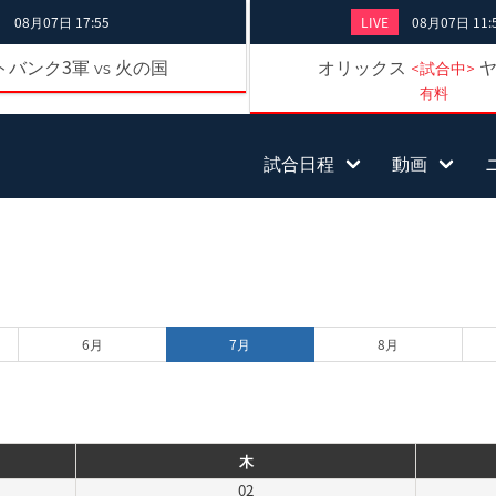
08月07日 17:55
LIVE
08月07日 11:
トバンク3軍
火の国
オリックス
vs
<試合中>
有料
試合日程
動画
6月
7月
8月
木
02