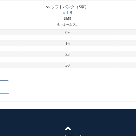
vs ソフトバンク（3軍）
○ 1-9
15:55
タマホーム ス..
09
16
23
30
覧