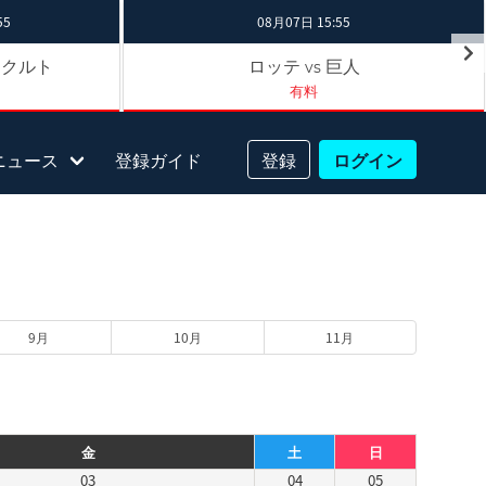
55
08月07日 15:55
ヤクルト
ロッテ
巨人
vs
有料
ニュース
登録ガイド
登録
ログイン
9月
10月
11月
金
土
日
03
04
05