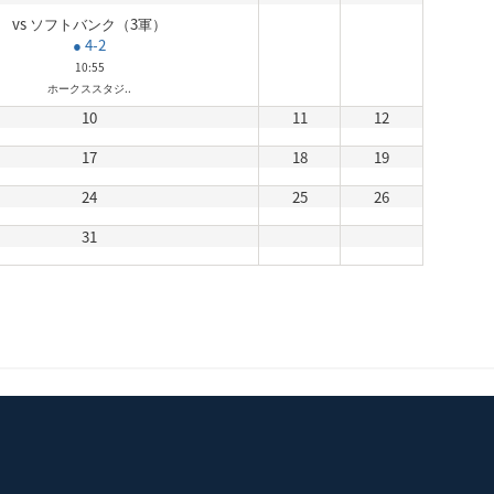
vs ソフトバンク（3軍）
● 4-2
10:55
ホークススタジ..
10
11
12
17
18
19
24
25
26
31