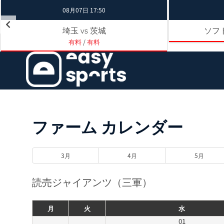
08月07日 17:50
埼玉
茨城
ソフ
vs
有料
/
有料
ファーム カレンダー
3月
4月
5月
読売ジャイアンツ（三軍）
月
火
水
01