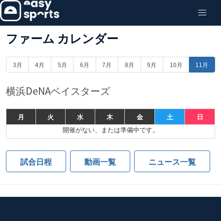
ファーム カレンダー
3月
4月
5月
6月
7月
8月
9月
10月
11月
横浜DeNAベイスターズ
月
火
水
木
金
土
日
開催がない、または準備中です。
試合日程
動画一覧
ニュース一覧