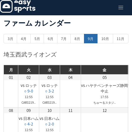
ファーム カレンダー
3月
4月
5月
6月
7月
8月
9月
10月
11月
埼玉西武ライオンズ
月
火
水
木
金
01
02
03
04
05
vs ロッテ
vs ロッテ
vs ハヤテベンチャーズ静岡
v
○ 9-0
○ 3-2
中止
12:55
12:55
17:55
CAR3219..
CAR3219..
ちゅ〜るスタジ..
08
09
10
11
12
vs 日本ハム
vs 日本ハム
○ 4-2
○ 2-0
12:55
12:55