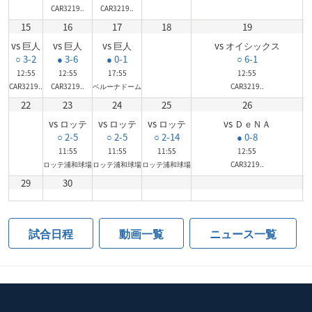
CAR3219..
CAR3219..
15
16
17
18
19
vs 巨人
vs 巨人
vs 巨人
vs オイシックス
○ 3-2
● 3-6
● 0-1
○ 6-1
12:55
12:55
17:55
12:55
CAR3219..
CAR3219..
ベルーナドーム
CAR3219..
22
23
24
25
26
vs ロッテ
vs ロッテ
vs ロッテ
vs ＤｅＮＡ
○ 2-5
○ 2-5
○ 2-14
● 0-8
11:55
11:55
11:55
12:55
ロッテ浦和球場
ロッテ浦和球場
ロッテ浦和球場
CAR3219..
29
30
試合日程
動画一覧
ニュース一覧