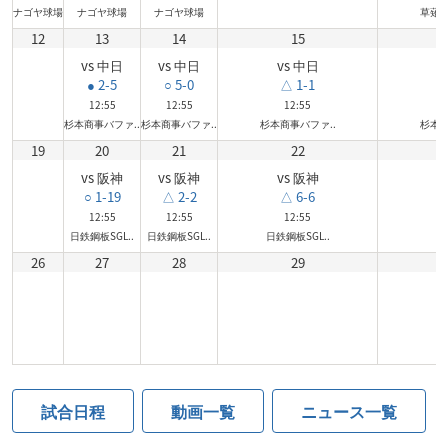
ナゴヤ球場
ナゴヤ球場
ナゴヤ球場
草薙総
12
13
14
15
vs 中日
vs 中日
vs 中日
v
● 2-5
○ 5-0
△ 1-1
12:55
12:55
12:55
杉本商事バファ..
杉本商事バファ..
杉本商事バファ..
杉本商
19
20
21
22
vs 阪神
vs 阪神
vs 阪神
○ 1-19
△ 2-2
△ 6-6
12:55
12:55
12:55
日鉄鋼板SGL..
日鉄鋼板SGL..
日鉄鋼板SGL..
26
27
28
29
試合日程
動画一覧
ニュース一覧