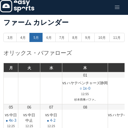
ファーム カレンダー
3月
4月
5月
6月
7月
8月
9月
10月
11月
オリックス・バファローズ
月
火
水
木
01
vs ハヤテベンチャーズ静岡
○ 1x-0
12:55
杉本商事バファ..
05
06
07
08
vs 中日
vs 中日
vs 中日
vs ハヤテ
● 4x-3
中止
● 4-2
12:25
12:25
12:25