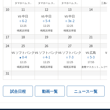
タマホーム ス..
タマホーム ス..
タマホーム ス..
三条パー
10
11
12
13
14
vs 中日
vs 中日
vs 中日
○ 6-2
○ 5-4
○ 3x-2
12:25
12:25
12:25
鳴尾浜球場
鳴尾浜球場
鳴尾浜球場
17
18
19
20
21
24
25
26
27
28
vs ソフトバンク
vs ソフトバンク
vs ソフトバンク
vs 広島
vs
● 0-4
○ 4-1
○ 7-3
○ 5-3
○ 
12:15
12:25
12:25
17:55
17
鳴尾浜球場
鳴尾浜球場
鳴尾浜球場
倉敷マスカット..
レクザム
31
試合日程
動画一覧
ニュース一覧