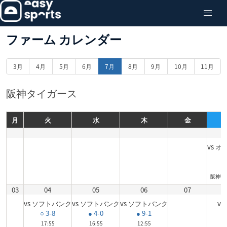
ファーム カレンダー
3月
4月
5月
6月
7月
8月
9月
10月
11月
阪神タイガース
月
火
水
木
金
vs 
● 
17
阪神甲
03
04
05
06
07
vs ソフトバンク
vs ソフトバンク
vs ソフトバンク
vs
○ 3-8
● 4-0
● 9-1
17:55
16:55
12:55
12