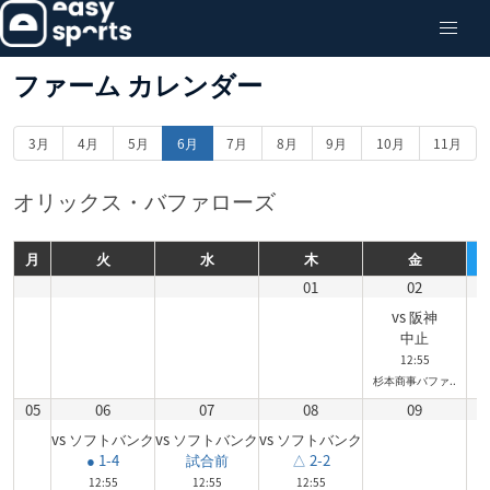
ファーム カレンダー
3月
4月
5月
6月
7月
8月
9月
10月
11月
オリックス・バファローズ
月
火
水
木
金
01
02
vs 阪神
中止
12:55
杉本商事バファ..
高
05
06
07
08
09
vs ソフトバンク
vs ソフトバンク
vs ソフトバンク
● 1-4
試合前
△ 2-2
12:55
12:55
12:55