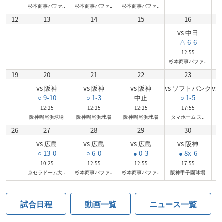
杉本商事バファ..
杉本商事バファ..
杉本商事バファ..
12
13
14
15
16
vs 中日
△ 6-6
12:55
杉本商事バファ..
豊
19
20
21
22
23
vs 阪神
vs 阪神
vs 阪神
vs ソフトバンク
vs
○ 9-10
○ 1-3
中止
○ 1-5
12:25
12:25
12:25
17:55
阪神鳴尾浜球場
阪神鳴尾浜球場
阪神鳴尾浜球場
タマホーム ス..
タ
26
27
28
29
30
vs 広島
vs 広島
vs 広島
vs 阪神
○ 13-0
○ 6-0
● 0-3
● 8x-6
10:25
12:55
12:55
17:55
京セラドーム大..
杉本商事バファ..
杉本商事バファ..
阪神甲子園球場
試合日程
動画一覧
ニュース一覧