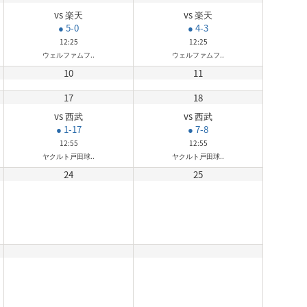
vs 楽天
vs 楽天
● 5-0
● 4-3
12:25
12:25
ウェルファムフ..
ウェルファムフ..
10
11
17
18
vs 西武
vs 西武
● 1-17
● 7-8
12:55
12:55
ヤクルト戸田球..
ヤクルト戸田球..
24
25