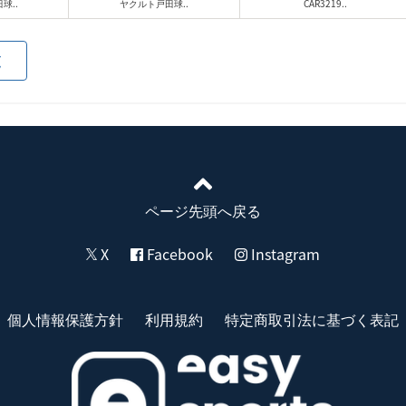
球..
ヤクルト戸田球..
CAR3219..
覧
ページ先頭へ戻る
X
Facebook
Instagram
個人情報保護方針
利用規約
特定商取引法に基づく表記