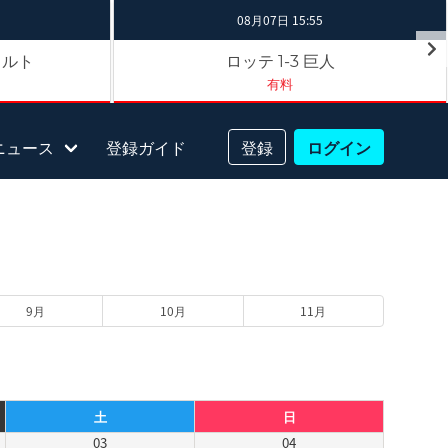
08月07日 15:55
クルト
ロッテ
巨人
1-3
有料
ニュース
登録ガイド
登録
ログイン
9月
10月
11月
土
日
03
04