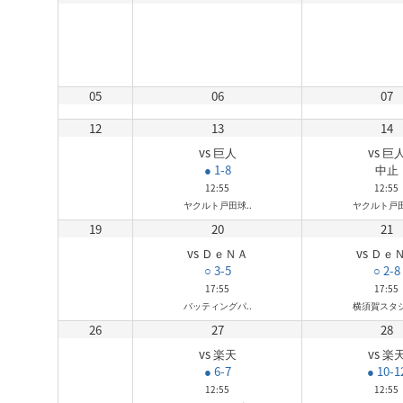
05
06
07
12
13
14
vs 巨人
vs 巨
● 1-8
中止
12:55
12:55
ヤクルト戸田球..
ヤクルト戸田
19
20
21
vs ＤｅＮＡ
vs Ｄｅ
○ 3-5
○ 2-8
17:55
17:55
バッティングパ..
横須賀スタジ
26
27
28
vs 楽天
vs 楽
● 6-7
● 10-1
12:55
12:55