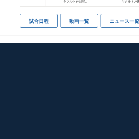
ヤクルト戸田球..
ヤクルト戸田
試合日程
動画一覧
ニュース一