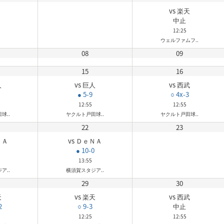
vs 楽天
中止
12:25
ウェルファムフ..
08
09
15
16
人
vs 巨人
vs 西武
● 5-9
○ 4x-3
12:55
12:55
球..
ヤクルト戸田球..
ヤクルト戸田球..
22
23
ＮＡ
vs ＤｅＮＡ
● 10-0
13:55
ア..
横須賀スタジア..
29
30
天
vs 楽天
vs 西武
2
○ 9-3
中止
12:25
12:55