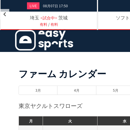
LIVE
08月07日 17:50
埼玉
茨城
ソフト
<試合中>
有料
/
有料
ファーム カレンダー
3月
4月
5月
東京ヤクルトスワローズ
月
火
水