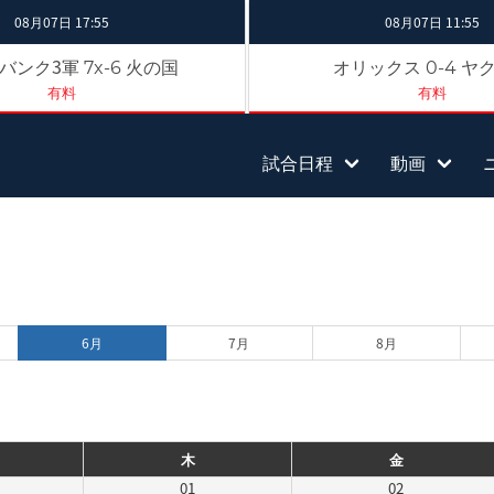
08月07日 17:55
08月07日 11:55
バンク3軍
火の国
オリックス
ヤ
7x-6
0-4
有料
有料
試合日程
動画
6月
7月
8月
木
金
01
02