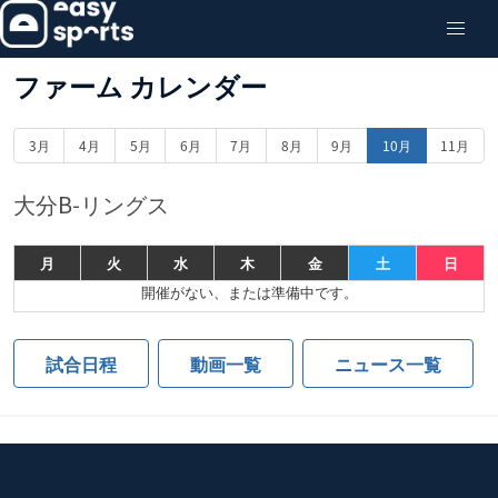
ファーム カレンダー
3月
4月
5月
6月
7月
8月
9月
10月
11月
大分B-リングス
月
火
水
木
金
土
日
開催がない、または準備中です。
試合日程
動画一覧
ニュース一覧