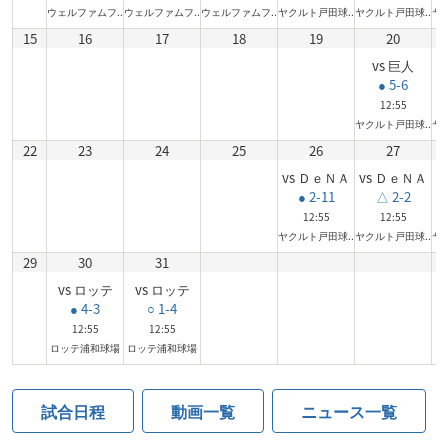
ウェルファムフ..
ウェルファムフ..
ウェルファムフ..
ヤクルト戸田球..
ヤクルト戸田球..
ヤ
15
16
17
18
19
20
vs 巨人
● 5-6
12:55
ヤクルト戸田球..
ヤ
22
23
24
25
26
27
vs ＤｅＮＡ
vs ＤｅＮＡ
v
● 2-11
△ 2-2
12:55
12:55
ヤクルト戸田球..
ヤクルト戸田球..
ヤ
29
30
31
vs ロッテ
vs ロッテ
● 4-3
○ 1-4
12:55
12:55
ロッテ浦和球場
ロッテ浦和球場
試合日程
動画一覧
ニュース一覧