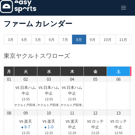
ファーム カレンダー
3月
4月
5月
6月
7月
8月
9月
10月
11月
東京ヤクルトスワローズ
月
火
水
木
金
土
01
02
03
04
05
06
vs 日本ハム
vs 日本ハム
vs 日本ハム
中止
中止
中止
12:55
12:55
12:55
ヤクルト戸田球..
ヤクルト戸田球..
ヤクルト戸田球..
08
09
10
11
12
13
vs 楽天
vs 楽天
vs 楽天
vs ロッテ
vs ロッテ
● 8-7
● 1-0
中止
中止
中止
12:25
12:25
12:20
13:25
12:55