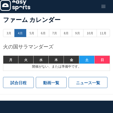
ファーム カレンダー
3月
4月
5月
6月
7月
8月
9月
10月
11月
火の国サラマンダーズ
月
火
水
木
金
土
日
開催がない、または準備中です。
試合日程
動画一覧
ニュース一覧