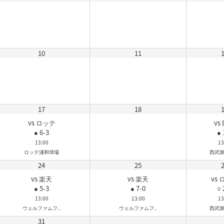
10
11
17
18
vs ロッテ
vs
● 6-3
● 
13:00
13
ロッテ浦和球場
西武
24
25
vs 楽天
vs 楽天
vs
● 5-3
● 7-0
○ 
13:00
13:00
13
ウェルファムフ..
ウェルファムフ..
西武
31