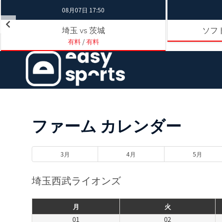
08月07日 17:50
埼玉
茨城
ソフ
vs
有料
/
有料
ファーム カレンダー
3月
4月
5月
埼玉西武ライオンズ
月
火
01
02