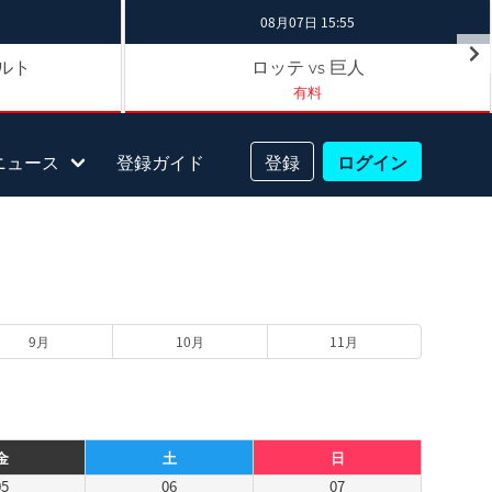
08月07日 15:55
ルト
ロッテ
巨人
vs
有料
ニュース
登録ガイド
登録
ログイン
9月
10月
11月
金
土
日
05
06
07