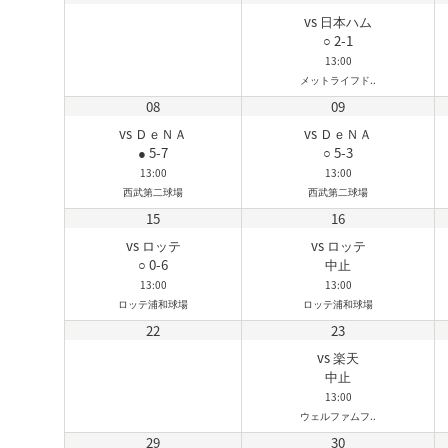
vs 日本ハム
○ 2-1
13:00
メットライフド..
08
09
vs ＤｅＮＡ
vs ＤｅＮＡ
● 5-7
○ 5-3
13:00
13:00
西武第二球場
西武第二球場
15
16
vs ロッテ
vs ロッテ
○ 0-6
中止
13:00
13:00
ロッテ浦和球場
ロッテ浦和球場
22
23
vs 楽天
中止
13:00
ウェルファムフ..
29
30