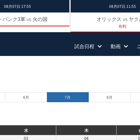
08月07日 17:55
08月07日 11:55
トバンク3軍
火の国
オリックス
ヤク
vs
vs
有料
試合日程
動画
6月
7月
8月
水
木
03
04