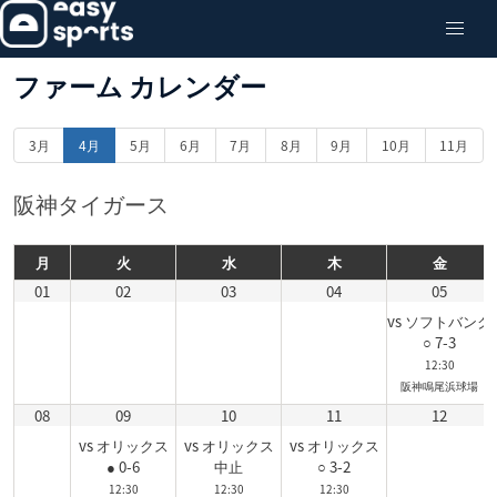
ファーム カレンダー
3月
4月
5月
6月
7月
8月
9月
10月
11月
阪神タイガース
月
火
水
木
金
01
02
03
04
05
vs ソフトバンク
○ 7-3
12:30
阪神鳴尾浜球場
08
09
10
11
12
vs オリックス
vs オリックス
vs オリックス
● 0-6
中止
○ 3-2
12:30
12:30
12:30