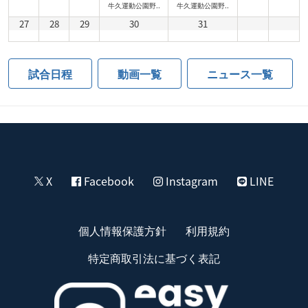
牛久運動公園野..
牛久運動公園野..
27
28
29
30
31
試合日程
動画一覧
ニュース一覧
X
Facebook
Instagram
LINE
個人情報保護方針
利用規約
特定商取引法に基づく表記