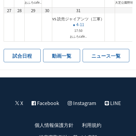
おふろcafe..
大芝公園野球
27
28
29
30
31
vs 読売ジャイアンツ（三軍）
● 4-11
17:50
おふろcafe..
試合日程
動画一覧
ニュース一覧
X
Facebook
Instagram
LINE
個人情報保護方針
利用規約