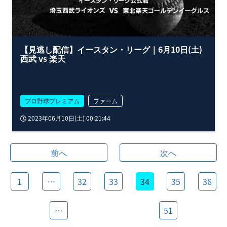
【見逃し配信】イースタン・リーグ｜6月10日(土)
西武 vs 楽天
プロ野球プレミアム
ファーム
2023年06月10日(土) 00:21:44
前へ
次へ
1
…
32
33
34
35
36
…
51