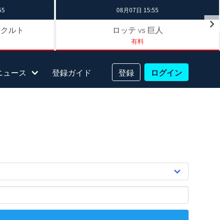
55
08月07日 15:55
ヤクルト
ロッテ
巨人
vs
有料
ニュース
登録ガイド
登録
ログイン