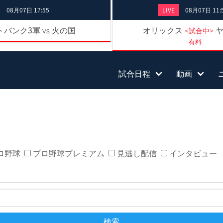
08月07日 17:55
LIVE
08月07日 11:
トバンク3軍
火の国
オリックス
vs
<試合中>
有料
試合日程
動画
ロ野球
プロ野球プレミアム
見逃し配信
インタビュー
検索