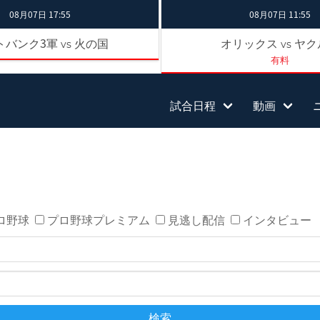
08月07日 17:55
08月07日 11:55
トバンク3軍
火の国
オリックス
ヤク
vs
vs
有料
試合日程
動画
ロ野球
プロ野球プレミアム
見逃し配信
インタビュー
検索