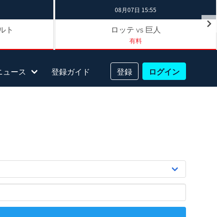
08月07日 15:55
ルト
ロッテ
巨人
vs
有料
ニュース
登録ガイド
登録
ログイン