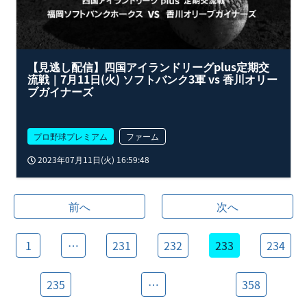
【見逃し配信】四国アイランドリーグplus定期交
流戦｜7月11日(火) ソフトバンク3軍 vs 香川オリー
ブガイナーズ
プロ野球プレミアム
ファーム
2023年07月11日(火) 16:59:48
前へ
次へ
1
…
231
232
233
234
235
…
358