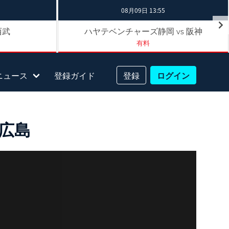
08月09日 13:55
西武
ハヤテベンチャーズ静岡
阪神
vs
有料
ニュース
登録ガイド
登録
ログイン
 広島