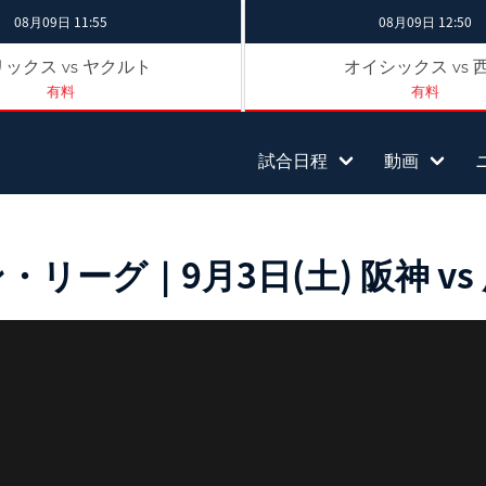
08月09日 11:55
08月09日 12:50
リックス
ヤクルト
オイシックス
vs
vs
有料
有料
試合日程
動画
ーグ｜9月3日(土) 阪神 vs