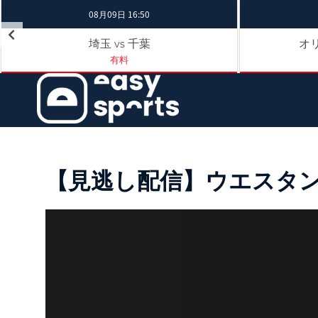
08月09日 16:50
埼玉
千葉
オ
vs
有料
【見逃し配信】ウエスタン・リ