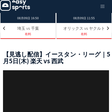
08月09日 16:50
08月09日 11:55
埼玉
千葉
オリックス
ヤクルト
vs
vs
有料
有料
【見逃し配信】イースタン・リーグ｜5
月5日(木) 楽天 vs 西武