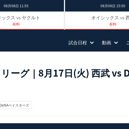
08月08日 11:55
08月08日 15:50
リックス
ヤクルト
オイシックス
vs
vs
有料
有料
試合日程
動画
グ｜8月17日(火) 西武 vs D
DeNAベイスターズ