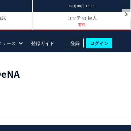
08月08日 15:55
西武
ロッテ
巨人
vs
有料
ニュース
登録ガイド
登録
ログイン
eNA