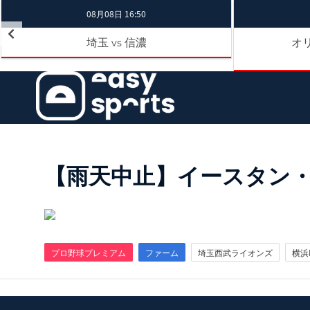
08月08日 16:50
埼玉
信濃
オ
vs
【雨天中止】イースタン・リー
プロ野球プレミアム
ファーム
埼玉西武ライオンズ
横浜