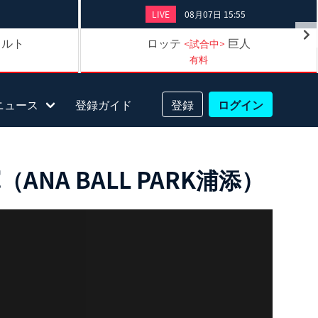
LIVE
08月07日 15:55
クルト
ロッテ
巨人
<試合中>
有料
ニュース
登録ガイド
登録
ログイン
A BALL PARK浦添）