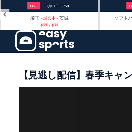
LIVE
08月07日 17:50
L
埼玉
茨城
ソフトバ
<試合中>
有料
/
有料
【見逃し配信】春季キャンプ｜