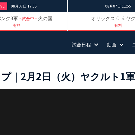
IVE
08月07日 17:55
08月07日 11:55
ンク3軍
火の国
オリックス
ヤ
0-4
<試合中>
有料
有料
試合日程
動画
2月2日（火）ヤクルト1軍（AN