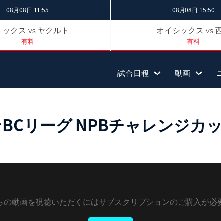
08月08日 11:55
08月08日 15:50
リックス
ヤクルト
オイシックス
vs
vs
有料
有料
試合日程
動画
リーグ NPBチャレンジカップ｜
らの動画を視聴いただくにはサブスクリプションのご購入が必