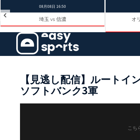
08月08日 16:50
埼玉
信濃
オ
vs
【見逃し配信】ルートインBC
ソフトバンク3軍
こち