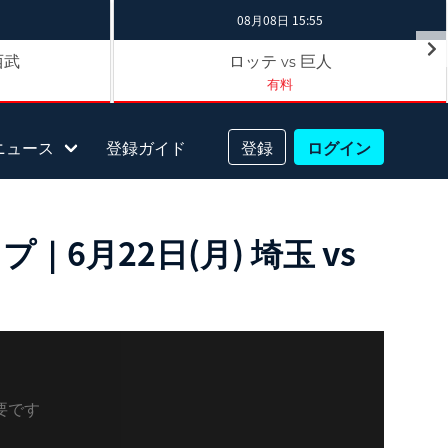
08月08日 15:55
西武
ロッテ
巨人
vs
有料
ニュース
登録ガイド
登録
ログイン
6月22日(月) 埼玉 vs
要です