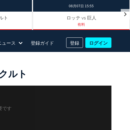
08月07日 15:55
ルト
ロッテ
巨人
vs
有料
ニュース
登録ガイド
登録
ログイン
ヤクルト
要です