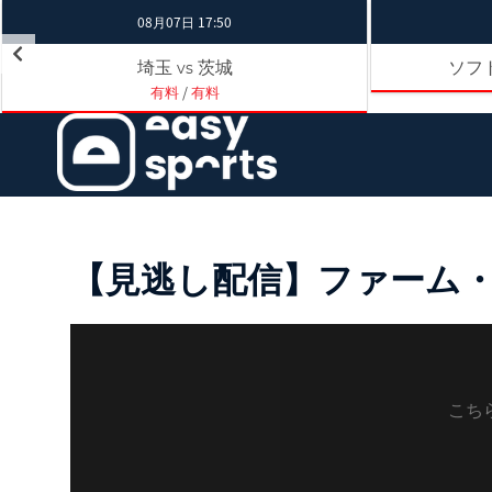
08月07日 17:50
埼玉
茨城
ソフ
vs
有料
/
有料
【見逃し配信】ファーム・リー
こち