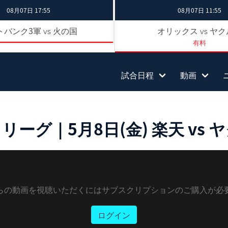
08月07日 17:55
08月07日 11:55
トバンク3軍
火の国
オリックス
ヤク
vs
vs
有料
試合日程
動画
グ｜5月8日(金) 楽天 vs 
らの動画を視聴いただくにはサブスクリプションのご購入が必
ログイン