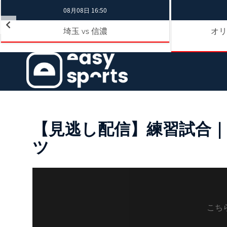
08月08日 16:50
埼玉
信濃
オリ
vs
【見逃し配信】練習試合｜4
ツ
こち