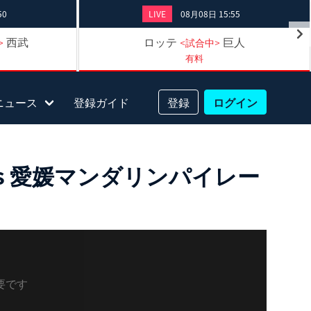
50
LIVE
08月08日 15:55
西武
ロッテ
巨人
>
<試合中>
有料
ニュース
登録ガイド
登録
ログイン
vs 愛媛マンダリンパイレー
要です