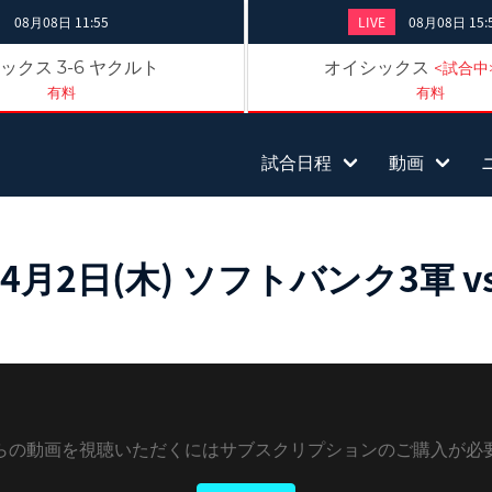
08月08日 11:55
LIVE
08月08日 15:
ックス
ヤクルト
オイシックス
3-6
<試合中
有料
有料
試合日程
動画
月2日(木) ソフトバンク3軍 
らの動画を視聴いただくにはサブスクリプションのご購入が必