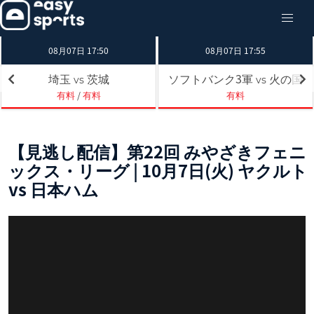
08月07日 17:50
08月07日 17:55
埼玉
茨城
ソフトバンク3軍
火の国
vs
vs
有料
/
有料
有料
【見逃し配信】第22回 みやざきフェニ
ックス・リーグ | 10月7日(火) ヤクルト
vs 日本ハム