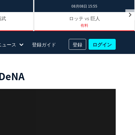
08月08日 15:55
西武
ロッテ
巨人
vs
有料
ニュース
登録ガイド
登録
ログイン
DeNA