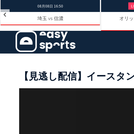
08月08日 16:50
L
埼玉
信濃
オリッ
vs
【見逃し配信】イースタン・リ