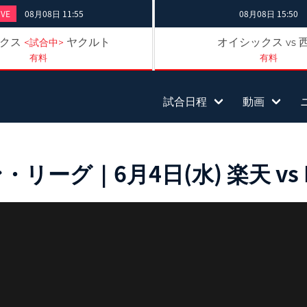
IVE
08月08日 11:55
08月08日 15:50
クス
ヤクルト
オイシックス
<試合中>
vs
有料
有料
試合日程
動画
ーグ｜6月4日(水) 楽天 vs 