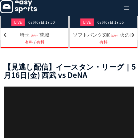
LIVE
08月07日 17:50
LIVE
08月07日 17:55
埼玉
茨城
ソフトバンク3軍
火の国
試合中
試合中
有料
/
有料
有料
【見逃し配信】イースタン・リーグ｜5
月16日(金) 西武 vs DeNA